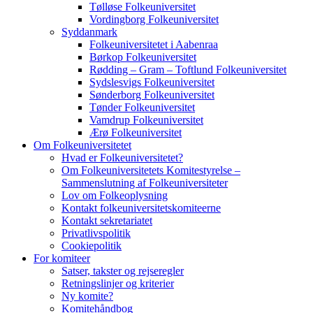
Tølløse Folkeuniversitet
Vordingborg Folkeuniversitet
Syddanmark
Folkeuniversitetet i Aabenraa
Børkop Folkeuniversitet
Rødding – Gram – Toftlund Folkeuniversitet
Sydslesvigs Folkeuniversitet
Sønderborg Folkeuniversitet
Tønder Folkeuniversitet
Vamdrup Folkeuniversitet
Ærø Folkeuniversitet
Om Folkeuniversitetet
Hvad er Folkeuniversitetet?
Om Folkeuniversitetets Komitestyrelse –
Sammenslutning af Folkeuniversiteter
Lov om Folkeoplysning
Kontakt folkeuniversitetskomiteerne
Kontakt sekretariatet
Privatlivspolitik
Cookiepolitik
For komiteer
Satser, takster og rejseregler
Retningslinjer og kriterier
Ny komite?
Komitehåndbog