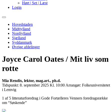
Hørt | Set | Læst
Login
Primary
Menu
Hovedstaden
Midtjylland
Nordjylland
Sjælland
Syddanmark
Øvrige afdelinger
Joyce Carol Oates / Mit liv som
rotte
Mia Rendix, lektor, mag.art., ph.d.
Tidspunkt:
8. september 2025 Kl. 10:00
Arrangør:
Folkeuniversitetet
i Lemvig
1 af 5 litteraturforedrag i Gode Fortælleres Venners foredragsrække
om “Søskende”