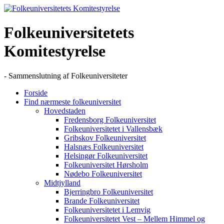
Skip
to
content
Folkeuniversitetets
Komitestyrelse
- Sammenslutning af Folkeuniversiteter
Forside
Find nærmeste folkeuniversitet
Hovedstaden
Fredensborg Folkeuniversitet
Folkeuniversitetet i Vallensbæk
Gribskov Folkeuniversitet
Halsnæs Folkeuniversitet
Helsingør Folkeuniversitet
Folkeuniversitet Hørsholm
Nødebo Folkeuniversitet
Midtjylland
Bjerringbro Folkeuniversitet
Brande Folkeuniversitet
Folkeuniversitetet i Lemvig
Folkeuniversitetet Vest – Mellem Himmel og