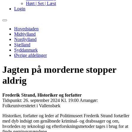
Hørt | Set | Læst
Login
Primary
Menu
Hovedstaden
Midtjylland
Nordjylland
Sjælland
Syddanmark
Øvrige afdelinger
Jagten på morderne stopper
aldrig
Frederik Strand, Historiker og forfatter
Tidspunkt:
26. september 2024 Kl. 19:00
Arrangør:
Folkeuniversitetet i Vallensbæk
Historiker, forfatter og leder af Politimuseet Frederik Strand fortæller
med dyb indsigt om genåbnede kriminal- og drabssager og om,
hvorledes ny teknologi og efterforskningsmetoder tages i brug for at
finde gerningsmændene.