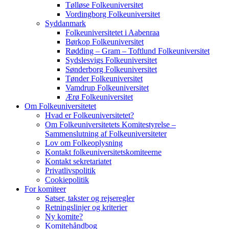
Tølløse Folkeuniversitet
Vordingborg Folkeuniversitet
Syddanmark
Folkeuniversitetet i Aabenraa
Børkop Folkeuniversitet
Rødding – Gram – Toftlund Folkeuniversitet
Sydslesvigs Folkeuniversitet
Sønderborg Folkeuniversitet
Tønder Folkeuniversitet
Vamdrup Folkeuniversitet
Ærø Folkeuniversitet
Om Folkeuniversitetet
Hvad er Folkeuniversitetet?
Om Folkeuniversitetets Komitestyrelse –
Sammenslutning af Folkeuniversiteter
Lov om Folkeoplysning
Kontakt folkeuniversitetskomiteerne
Kontakt sekretariatet
Privatlivspolitik
Cookiepolitik
For komiteer
Satser, takster og rejseregler
Retningslinjer og kriterier
Ny komite?
Komitehåndbog