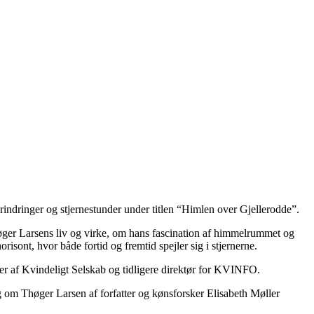
indringer og stjernestunder under titlen “Himlen over Gjellerodde”.
høger Larsens liv og virke, om hans fascination af himmelrummet og
isont, hvor både fortid og fremtid spejler sig i stjernerne.
fter af Kvindeligt Selskab og tidligere direktør for KVINFO.
g om Thøger Larsen af forfatter og kønsforsker Elisabeth Møller