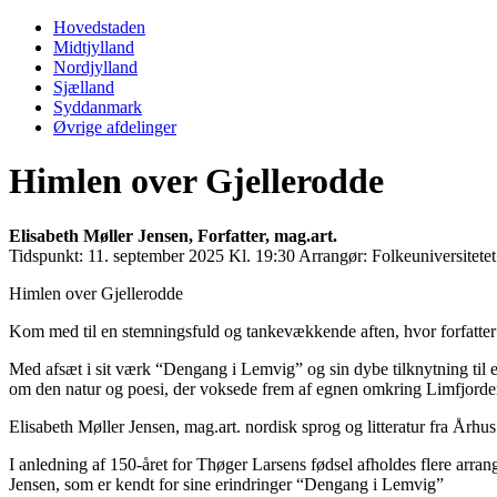
Primary
Menu
Hovedstaden
Midtjylland
Nordjylland
Sjælland
Syddanmark
Øvrige afdelinger
Himlen over Gjellerodde
Elisabeth Møller Jensen, Forfatter, mag.art.
Tidspunkt:
11. september 2025 Kl. 19:30
Arrangør:
Folkeuniversitete
Himlen over Gjellerodde
Kom med til en stemningsfuld og tankevækkende aften, hvor forfatter 
Med afsæt i sit værk “Dengang i Lemvig” og sin dybe tilknytning til 
om den natur og poesi, der voksede frem af egnen omkring Limfjorden. F
Elisabeth Møller Jensen, mag.art. nordisk sprog og litteratur fra Århu
I anledning af 150-året for Thøger Larsens fødsel afholdes flere arra
Jensen, som er kendt for sine erindringer “Dengang i Lemvig”