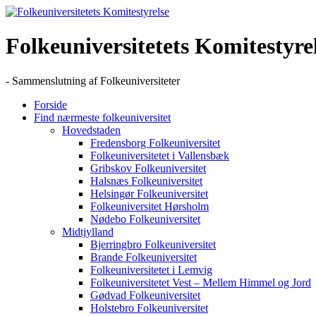
Skip
to
content
Folkeuniversitetets Komitestyre
- Sammenslutning af Folkeuniversiteter
Forside
Find nærmeste folkeuniversitet
Hovedstaden
Fredensborg Folkeuniversitet
Folkeuniversitetet i Vallensbæk
Gribskov Folkeuniversitet
Halsnæs Folkeuniversitet
Helsingør Folkeuniversitet
Folkeuniversitet Hørsholm
Nødebo Folkeuniversitet
Midtjylland
Bjerringbro Folkeuniversitet
Brande Folkeuniversitet
Folkeuniversitetet i Lemvig
Folkeuniversitetet Vest – Mellem Himmel og Jord
Gødvad Folkeuniversitet
Holstebro Folkeuniversitet