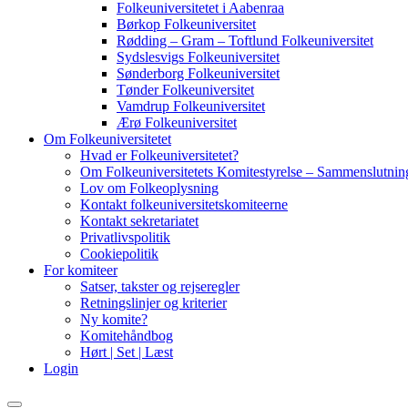
Folkeuniversitetet i Aabenraa
Børkop Folkeuniversitet
Rødding – Gram – Toftlund Folkeuniversitet
Sydslesvigs Folkeuniversitet
Sønderborg Folkeuniversitet
Tønder Folkeuniversitet
Vamdrup Folkeuniversitet
Ærø Folkeuniversitet
Om Folkeuniversitetet
Hvad er Folkeuniversitetet?
Om Folkeuniversitetets Komitestyrelse – Sammenslutning
Lov om Folkeoplysning
Kontakt folkeuniversitetskomiteerne
Kontakt sekretariatet
Privatlivspolitik
Cookiepolitik
For komiteer
Satser, takster og rejseregler
Retningslinjer og kriterier
Ny komite?
Komitehåndbog
Hørt | Set | Læst
Login