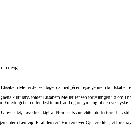
t i Lemvig
Elisabeth Møller Jensen tager os med på en rejse gennem landskaber, er
egnens kulturarv, folder Elisabeth Møller Jensen fortællingen ud om T
oredraget er en hyldest til ord, ånd og udsyn – og til den vestjyske hor
s Universitet, hovedredaktør af Nordisk Kvindelitteraturhistorie 1-5, sti
ngementer i Lemvig. Et af dem er “Himlen over Gjellerodde”, et foredra