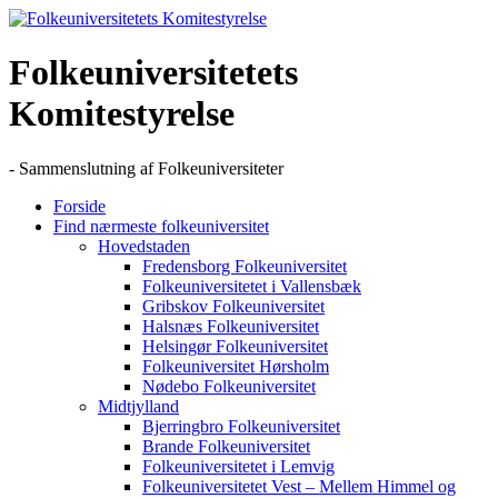
Skip
to
content
Folkeuniversitetets
Komitestyrelse
- Sammenslutning af Folkeuniversiteter
Forside
Find nærmeste folkeuniversitet
Hovedstaden
Fredensborg Folkeuniversitet
Folkeuniversitetet i Vallensbæk
Gribskov Folkeuniversitet
Halsnæs Folkeuniversitet
Helsingør Folkeuniversitet
Folkeuniversitet Hørsholm
Nødebo Folkeuniversitet
Midtjylland
Bjerringbro Folkeuniversitet
Brande Folkeuniversitet
Folkeuniversitetet i Lemvig
Folkeuniversitetet Vest – Mellem Himmel og