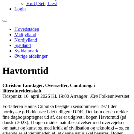
Hørt | Set | Læst
Login
Primary
Menu
Hovedstaden
Midtjylland
Nordjylland
Sjælland
Syddanmark
Øvrige afdelinger
Havtorntid
Christian Lundager, Oversætter, Cand.mag. i
litteraturvidenskab.
Tidspunkt:
16. april 2026 Kl. 19:00
Arrangør:
Ærø Folkeuniversitet
Forfatteren Hanns Cilbulka besøgte i sensommeren 1971 den
nordtyske ø Hiddensee i det tidligere DDR. Det kom der en række
fine dagbogsoptegner ud af, der er udgivet i bogen Havtorntid (på
dansk i 2023). I bogen mødes naturbeskrivelser med overvejelser
om natur og kunst og med kritik af civilisation og teknologi – og en
erkendelse af vigtigheden af, at denne natur skal bevares. Bogen –