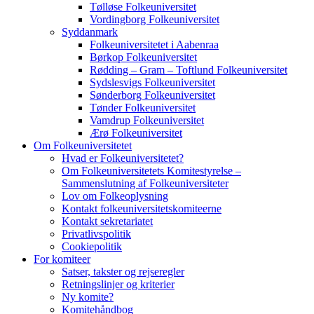
Tølløse Folkeuniversitet
Vordingborg Folkeuniversitet
Syddanmark
Folkeuniversitetet i Aabenraa
Børkop Folkeuniversitet
Rødding – Gram – Toftlund Folkeuniversitet
Sydslesvigs Folkeuniversitet
Sønderborg Folkeuniversitet
Tønder Folkeuniversitet
Vamdrup Folkeuniversitet
Ærø Folkeuniversitet
Om Folkeuniversitetet
Hvad er Folkeuniversitetet?
Om Folkeuniversitetets Komitestyrelse –
Sammenslutning af Folkeuniversiteter
Lov om Folkeoplysning
Kontakt folkeuniversitetskomiteerne
Kontakt sekretariatet
Privatlivspolitik
Cookiepolitik
For komiteer
Satser, takster og rejseregler
Retningslinjer og kriterier
Ny komite?
Komitehåndbog