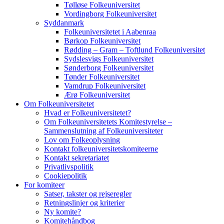
Tølløse Folkeuniversitet
Vordingborg Folkeuniversitet
Syddanmark
Folkeuniversitetet i Aabenraa
Børkop Folkeuniversitet
Rødding – Gram – Toftlund Folkeuniversitet
Sydslesvigs Folkeuniversitet
Sønderborg Folkeuniversitet
Tønder Folkeuniversitet
Vamdrup Folkeuniversitet
Ærø Folkeuniversitet
Om Folkeuniversitetet
Hvad er Folkeuniversitetet?
Om Folkeuniversitetets Komitestyrelse –
Sammenslutning af Folkeuniversiteter
Lov om Folkeoplysning
Kontakt folkeuniversitetskomiteerne
Kontakt sekretariatet
Privatlivspolitik
Cookiepolitik
For komiteer
Satser, takster og rejseregler
Retningslinjer og kriterier
Ny komite?
Komitehåndbog