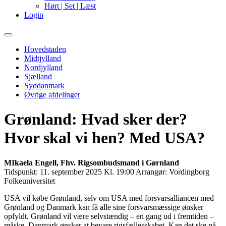
Hørt | Set | Læst
Login
Primary
Menu
Hovedstaden
Midtjylland
Nordjylland
Sjælland
Syddanmark
Øvrige afdelinger
Grønland: Hvad sker der?
Hvor skal vi hen? Med USA?
MIkaela Engell, Fhv. Rigsombudsmand i Gørnland
Tidspunkt:
11. september 2025 Kl. 19:00
Arrangør:
Vordingborg
Folkeuniversitet
USA vil købe Grønland, selv om USA med forsvarsalliancen med
Grønland og Danmark kan få alle sine forsvarsmæssige ønsker
opfyldt. Grønland vil være selvstændig – en gang ud i fremtiden –
måske. Danmark ønsker at bevare rigsfællesskabet. Kan det ske på