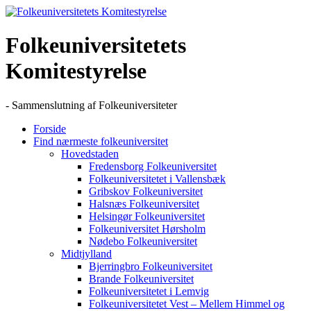
Skip
to
content
Folkeuniversitetets
Komitestyrelse
- Sammenslutning af Folkeuniversiteter
Forside
Find nærmeste folkeuniversitet
Hovedstaden
Fredensborg Folkeuniversitet
Folkeuniversitetet i Vallensbæk
Gribskov Folkeuniversitet
Halsnæs Folkeuniversitet
Helsingør Folkeuniversitet
Folkeuniversitet Hørsholm
Nødebo Folkeuniversitet
Midtjylland
Bjerringbro Folkeuniversitet
Brande Folkeuniversitet
Folkeuniversitetet i Lemvig
Folkeuniversitetet Vest – Mellem Himmel og