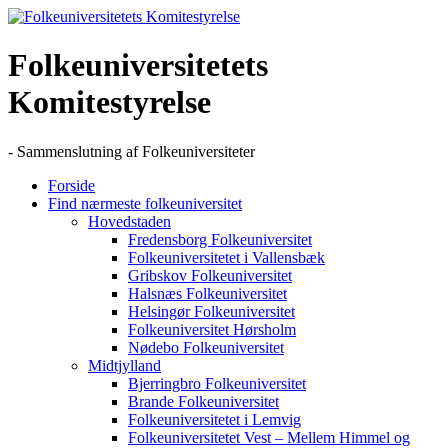
Skip
to
content
Folkeuniversitetets
Komitestyrelse
- Sammenslutning af Folkeuniversiteter
Forside
Find nærmeste folkeuniversitet
Hovedstaden
Fredensborg Folkeuniversitet
Folkeuniversitetet i Vallensbæk
Gribskov Folkeuniversitet
Halsnæs Folkeuniversitet
Helsingør Folkeuniversitet
Folkeuniversitet Hørsholm
Nødebo Folkeuniversitet
Midtjylland
Bjerringbro Folkeuniversitet
Brande Folkeuniversitet
Folkeuniversitetet i Lemvig
Folkeuniversitetet Vest – Mellem Himmel og