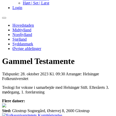
Hørt | Set | Læst
Login
Primary
Menu
Hovedstaden
Midtjylland
Nordjylland
Sjælland
Syddanmark
Øvrige afdelinger
Gammel Testamente
Tidspunkt:
28. oktober 2023 Kl. 09:30
Arrangør:
Helsingør
Folkeuniversitet
Teologi for voksne i samarbejde med Helsingør Stift. Efterårets 3.
mødegang, 1. forelæsning
Flere datoer:
Sted:
Glostrup Sognegård, Østervej 8, 2600 Glostrup