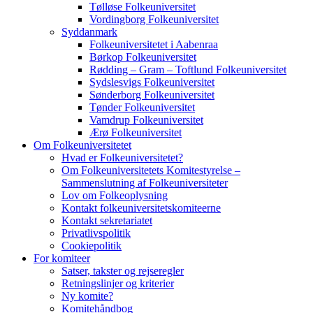
Tølløse Folkeuniversitet
Vordingborg Folkeuniversitet
Syddanmark
Folkeuniversitetet i Aabenraa
Børkop Folkeuniversitet
Rødding – Gram – Toftlund Folkeuniversitet
Sydslesvigs Folkeuniversitet
Sønderborg Folkeuniversitet
Tønder Folkeuniversitet
Vamdrup Folkeuniversitet
Ærø Folkeuniversitet
Om Folkeuniversitetet
Hvad er Folkeuniversitetet?
Om Folkeuniversitetets Komitestyrelse –
Sammenslutning af Folkeuniversiteter
Lov om Folkeoplysning
Kontakt folkeuniversitetskomiteerne
Kontakt sekretariatet
Privatlivspolitik
Cookiepolitik
For komiteer
Satser, takster og rejseregler
Retningslinjer og kriterier
Ny komite?
Komitehåndbog