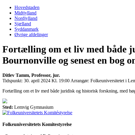
Primary
Menu
Hovedstaden
Midtjylland
Nordjylland
Sjælland
Syddanmark
Øvrige afdelinger
Fortælling om et liv med både j
Bournonville og senest en bog 
Ditlev Tamm, Professor, jur.
Tidspunkt:
30. april 2024 Kl. 19:00
Arrangør:
Folkeuniversitetet i Le
Fortælling om et liv med både juridisk og historisk forskning, med 
Sted:
Lemvig Gymnasium
Folkeuniversitetets Komitestyrelse