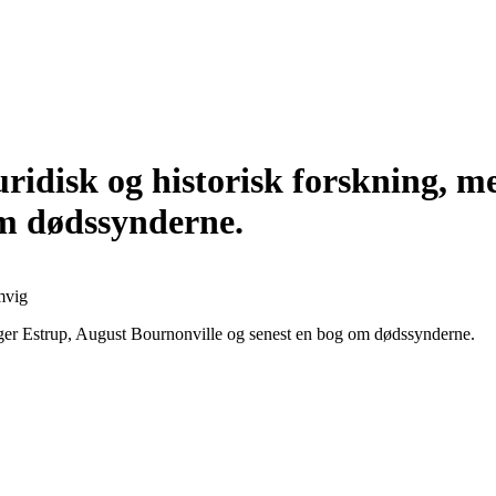
uridisk og historisk forskning, 
om dødssynderne.
mvig
bøger Estrup, August Bournonville og senest en bog om dødssynderne.