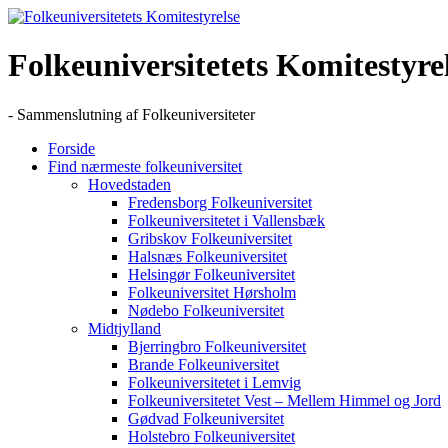
Skip
to
content
Folkeuniversitetets Komitestyre
- Sammenslutning af Folkeuniversiteter
Forside
Find nærmeste folkeuniversitet
Hovedstaden
Fredensborg Folkeuniversitet
Folkeuniversitetet i Vallensbæk
Gribskov Folkeuniversitet
Halsnæs Folkeuniversitet
Helsingør Folkeuniversitet
Folkeuniversitet Hørsholm
Nødebo Folkeuniversitet
Midtjylland
Bjerringbro Folkeuniversitet
Brande Folkeuniversitet
Folkeuniversitetet i Lemvig
Folkeuniversitetet Vest – Mellem Himmel og Jord
Gødvad Folkeuniversitet
Holstebro Folkeuniversitet