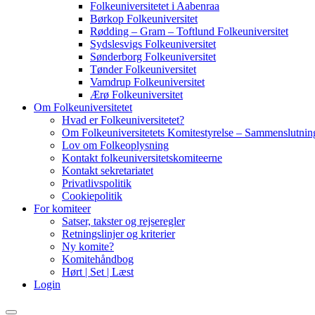
Folkeuniversitetet i Aabenraa
Børkop Folkeuniversitet
Rødding – Gram – Toftlund Folkeuniversitet
Sydslesvigs Folkeuniversitet
Sønderborg Folkeuniversitet
Tønder Folkeuniversitet
Vamdrup Folkeuniversitet
Ærø Folkeuniversitet
Om Folkeuniversitetet
Hvad er Folkeuniversitetet?
Om Folkeuniversitetets Komitestyrelse – Sammenslutning
Lov om Folkeoplysning
Kontakt folkeuniversitetskomiteerne
Kontakt sekretariatet
Privatlivspolitik
Cookiepolitik
For komiteer
Satser, takster og rejseregler
Retningslinjer og kriterier
Ny komite?
Komitehåndbog
Hørt | Set | Læst
Login