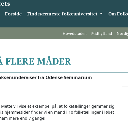
tets
Forside
Find nærmeste folkeuniversitet
Om Folke
Hovedstaden
Midtjylland
Nordj
Å FLERE MÅDER
, voksenunderviser fra Odense Seminarium
r: Mette vil vise et eksempel på, at folketællinger gemmer sig
is hjemmesider finder vi en mand i 10 folketællinger i løbet
vi ham mere end 7 gange!