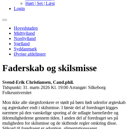
Hørt | Set | Læst
Login
Primary
Menu
Hovedstaden
Midtjylland
Nordjylland
Sjælland
Syddanmark
Øvrige afdelinger
Faderskab og skilsmisse
Svend-Erik Christiansen, Cand.phil.
Tidspunkt:
31. marts 2026 Kl. 19:00
Arrangør:
Silkeborg
Folkeuniversitet
Mon ikke alle slægtsforskere er stødt på børn født udenfor ægteskab
og ægteskaber endt i skilsmisse. I første del af foredraget kigges
nærmere på den vanskelige sporing af de udlagte barnefædre og
ildemulighederne gennem tiden. I anden del af foredraget ses på
muligheden for skilsmisse og de skiftende regler omkring disse.
Stikord til foredraget er adoption, alimentationssager,