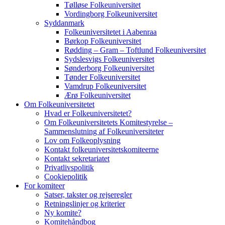
Tølløse Folkeuniversitet
Vordingborg Folkeuniversitet
Syddanmark
Folkeuniversitetet i Aabenraa
Børkop Folkeuniversitet
Rødding – Gram – Toftlund Folkeuniversitet
Sydslesvigs Folkeuniversitet
Sønderborg Folkeuniversitet
Tønder Folkeuniversitet
Vamdrup Folkeuniversitet
Ærø Folkeuniversitet
Om Folkeuniversitetet
Hvad er Folkeuniversitetet?
Om Folkeuniversitetets Komitestyrelse –
Sammenslutning af Folkeuniversiteter
Lov om Folkeoplysning
Kontakt folkeuniversitetskomiteerne
Kontakt sekretariatet
Privatlivspolitik
Cookiepolitik
For komiteer
Satser, takster og rejseregler
Retningslinjer og kriterier
Ny komite?
Komitehåndbog