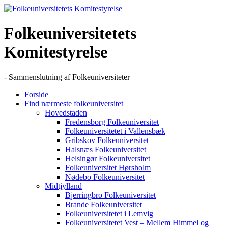
Skip
to
content
Folkeuniversitetets
Komitestyrelse
- Sammenslutning af Folkeuniversiteter
Forside
Find nærmeste folkeuniversitet
Hovedstaden
Fredensborg Folkeuniversitet
Folkeuniversitetet i Vallensbæk
Gribskov Folkeuniversitet
Halsnæs Folkeuniversitet
Helsingør Folkeuniversitet
Folkeuniversitet Hørsholm
Nødebo Folkeuniversitet
Midtjylland
Bjerringbro Folkeuniversitet
Brande Folkeuniversitet
Folkeuniversitetet i Lemvig
Folkeuniversitetet Vest – Mellem Himmel og