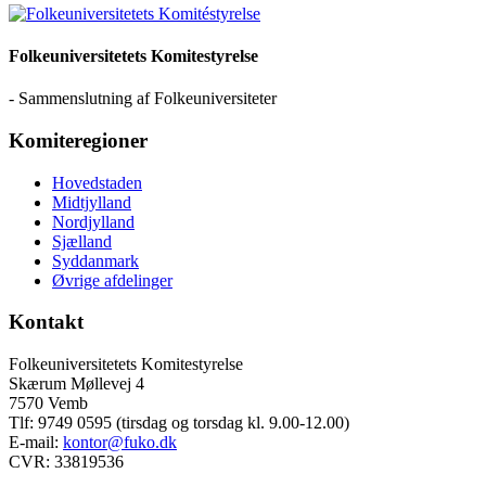
Folkeuniversitetets Komitestyrelse
- Sammenslutning af Folkeuniversiteter
Komiteregioner
Hovedstaden
Midtjylland
Nordjylland
Sjælland
Syddanmark
Øvrige afdelinger
Kontakt
Folkeuniversitetets Komitestyrelse
Skærum Møllevej 4
7570 Vemb
Tlf: 9749 0595 (tirsdag og torsdag kl. 9.00-12.00)
E-mail:
kontor@fuko.dk
CVR: 33819536