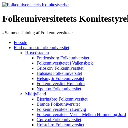
Skip
to
content
Folkeuniversitetets Komitestyre
- Sammenslutning af Folkeuniversiteter
Forside
Find nærmeste folkeuniversitet
Hovedstaden
Fredensborg Folkeuniversitet
Folkeuniversitetet i Vallensbæk
Gribskov Folkeuniversitet
Halsnæs Folkeuniversitet
Helsingør Folkeuniversitet
Folkeuniversitet Hørsholm
Nødebo Folkeuniversitet
Midtjylland
Bjerringbro Folkeuniversitet
Brande Folkeuniversitet
Folkeuniversitetet i Lemvig
Folkeuniversitetet Vest – Mellem Himmel og Jord
Gødvad Folkeuniversitet
Holstebro Folkeuniversitet