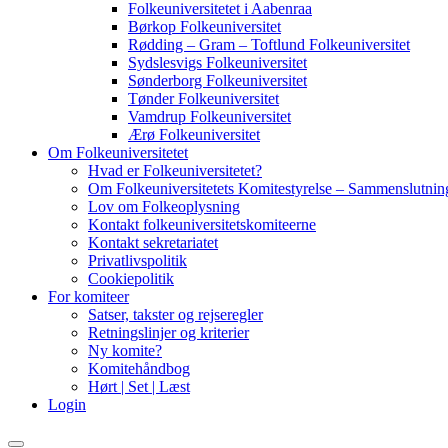
Folkeuniversitetet i Aabenraa
Børkop Folkeuniversitet
Rødding – Gram – Toftlund Folkeuniversitet
Sydslesvigs Folkeuniversitet
Sønderborg Folkeuniversitet
Tønder Folkeuniversitet
Vamdrup Folkeuniversitet
Ærø Folkeuniversitet
Om Folkeuniversitetet
Hvad er Folkeuniversitetet?
Om Folkeuniversitetets Komitestyrelse – Sammenslutning
Lov om Folkeoplysning
Kontakt folkeuniversitetskomiteerne
Kontakt sekretariatet
Privatlivspolitik
Cookiepolitik
For komiteer
Satser, takster og rejseregler
Retningslinjer og kriterier
Ny komite?
Komitehåndbog
Hørt | Set | Læst
Login