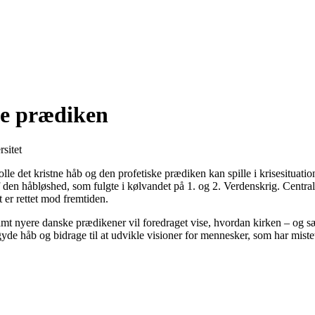
ke prædiken
sitet
le det kristne håb og den profetiske prædiken kan spille i krisesituati
en håbløshed, som fulgte i kølvandet på 1. og 2. Verdenskrig. Centralt 
t er rettet mod fremtiden.
nyere danske prædikener vil foredraget vise, hvordan kirken – og sær
yde håb og bidrage til at udvikle visioner for mennesker, som har mistet 