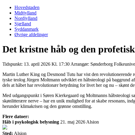
Primary
Menu
Hovedstaden
Midtjylland
Nordjylland
Sjælland
Syddanmark
Øvrige afdelinger
Det kristne håb og den profetis
Tidspunkt:
13. april 2026 Kl. 17:30
Arrangør:
Sønderborg Folkeuniver
Martin Luther King og Desmond Tutu har vist den revolutionerende rol
tyske teolog Jürgen Moltmann udviklet en håbsteologi på baggrund af d
dels at håbet har revolutionær betydning for livet her og nu – skønt de
Med udgangspunkt i Søren Kierkegaard og Moltmanns håbsteologi samt 
skønlitterære nerve – har en unik mulighed for at skabe resonans, indg
herunder klimakrisen og den grønne omstilling.
Flere datoer:
Håb i psykologisk belysning
21. maj 2026
Alsion
Sted:
Alsion