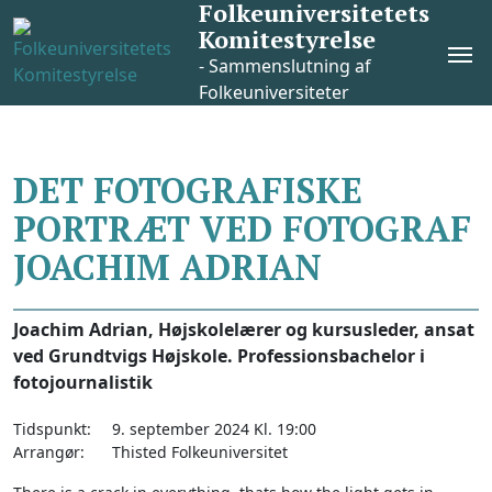
Folkeuniversitetets
Skip
Komitestyrelse
to
Pri
content
- Sammenslutning af
Me
Folkeuniversiteter
DET FOTOGRAFISKE
PORTRÆT VED FOTOGRAF
JOACHIM ADRIAN
Joachim Adrian, Højskolelærer og kursusleder, ansat
ved Grundtvigs Højskole. Professionsbachelor i
fotojournalistik
Tidspunkt:
9. september 2024 Kl. 19:00
Arrangør:
Thisted Folkeuniversitet