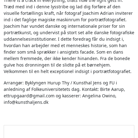
There is a crack in everything, thats how the light gets in.
Træd med ind i denne lysstribe og lad dig forføre af den
visuelle fortællings kraft, når fotograf Joachim Adrian inviterer
ind i det faglige magiske maskinrum for portrætfotografiet.
Joachim har vundet danske og internationale priser for sin
portrætkunst, og undervist på stort set alle danske fotografiske
uddannelsesinstitutioner. I dette foredrag får du indsigt i,
hvordan han arbejder med et menneskes historie, som han
finder som små sprækker i ansigtets facade. Som en dans
mellem fremmede, der ikke kender hinanden. Fra de bonede
gulve hos dronningen til de slidte på et børnehjem.
Velkommen til en helt exceptionel indsigt i portrætfotografiet.
Arrangør: Byklyngen Hurup Thy / Kunsthal Jens og FU i
anledning af Folkeuniversitetets dag. Kontakt: Birte Aarup,
ettrupgaard@gmail.com og kasserer: Angelina Owino,
info@kunsthaljens.dk