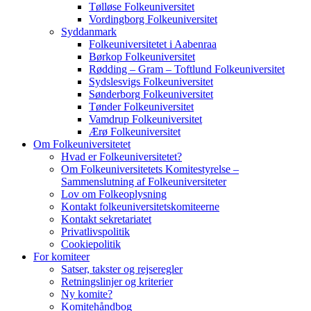
Tølløse Folkeuniversitet
Vordingborg Folkeuniversitet
Syddanmark
Folkeuniversitetet i Aabenraa
Børkop Folkeuniversitet
Rødding – Gram – Toftlund Folkeuniversitet
Sydslesvigs Folkeuniversitet
Sønderborg Folkeuniversitet
Tønder Folkeuniversitet
Vamdrup Folkeuniversitet
Ærø Folkeuniversitet
Om Folkeuniversitetet
Hvad er Folkeuniversitetet?
Om Folkeuniversitetets Komitestyrelse –
Sammenslutning af Folkeuniversiteter
Lov om Folkeoplysning
Kontakt folkeuniversitetskomiteerne
Kontakt sekretariatet
Privatlivspolitik
Cookiepolitik
For komiteer
Satser, takster og rejseregler
Retningslinjer og kriterier
Ny komite?
Komitehåndbog