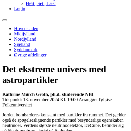
Hørt | Set | Læst
Login
Primary
Menu
Hovedstaden
Midtjylland
Nordjylland
Sjælland
Syddanmark
Øvrige afdelinger
Det ekstreme univers med
astropartikler
Kathrine Mørch Groth, ph.d.-studerende NBI
Tidspunkt:
13. november 2024 Kl. 19:00
Arrangør:
Tølløse
Folkeuniversitet
Jorden bombarderes konstant med partikler fra rummet. Det gælder
også de spøgelseslignende partikler med besynderlige egenskaber,
neutrinoer. Verdens største neutrinodetektor, IceCube, befinder sig
på Neutrinoobservatoriet på Sydpolen.