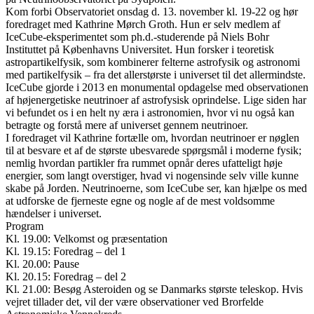
Kom forbi Observatoriet onsdag d. 13. november kl. 19-22 og hør
foredraget med Kathrine Mørch Groth. Hun er selv medlem af
IceCube-eksperimentet som ph.d.-studerende på Niels Bohr
Instituttet på Københavns Universitet. Hun forsker i teoretisk
astropartikelfysik, som kombinerer felterne astrofysik og astronomi
med partikelfysik – fra det allerstørste i universet til det allermindste.
IceCube gjorde i 2013 en monumental opdagelse med observationen
af højenergetiske neutrinoer af astrofysisk oprindelse. Lige siden har
vi befundet os i en helt ny æra i astronomien, hvor vi nu også kan
betragte og forstå mere af universet gennem neutrinoer.
I foredraget vil Kathrine fortælle om, hvordan neutrinoer er nøglen
til at besvare et af de største ubesvarede spørgsmål i moderne fysik;
nemlig hvordan partikler fra rummet opnår deres ufatteligt høje
energier, som langt overstiger, hvad vi nogensinde selv ville kunne
skabe på Jorden. Neutrinoerne, som IceCube ser, kan hjælpe os med
at udforske de fjerneste egne og nogle af de mest voldsomme
hændelser i universet.
Program
Kl. 19.00: Velkomst og præsentation
Kl. 19.15: Foredrag – del 1
Kl. 20.00: Pause
Kl. 20.15: Foredrag – del 2
Kl. 21.00: Besøg Asteroiden og se Danmarks største teleskop. Hvis
vejret tillader det, vil der være observationer ved Brorfelde