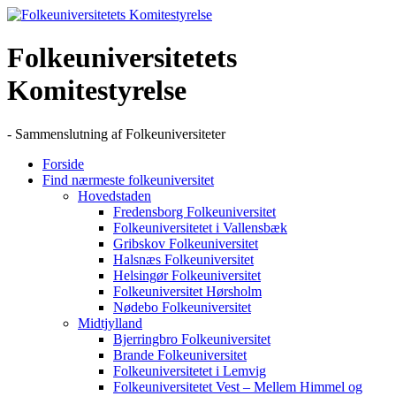
Skip
to
content
Folkeuniversitetets
Komitestyrelse
- Sammenslutning af Folkeuniversiteter
Forside
Find nærmeste folkeuniversitet
Hovedstaden
Fredensborg Folkeuniversitet
Folkeuniversitetet i Vallensbæk
Gribskov Folkeuniversitet
Halsnæs Folkeuniversitet
Helsingør Folkeuniversitet
Folkeuniversitet Hørsholm
Nødebo Folkeuniversitet
Midtjylland
Bjerringbro Folkeuniversitet
Brande Folkeuniversitet
Folkeuniversitetet i Lemvig
Folkeuniversitetet Vest – Mellem Himmel og