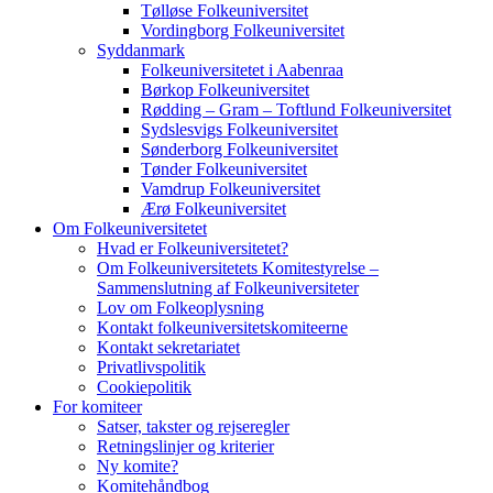
Tølløse Folkeuniversitet
Vordingborg Folkeuniversitet
Syddanmark
Folkeuniversitetet i Aabenraa
Børkop Folkeuniversitet
Rødding – Gram – Toftlund Folkeuniversitet
Sydslesvigs Folkeuniversitet
Sønderborg Folkeuniversitet
Tønder Folkeuniversitet
Vamdrup Folkeuniversitet
Ærø Folkeuniversitet
Om Folkeuniversitetet
Hvad er Folkeuniversitetet?
Om Folkeuniversitetets Komitestyrelse –
Sammenslutning af Folkeuniversiteter
Lov om Folkeoplysning
Kontakt folkeuniversitetskomiteerne
Kontakt sekretariatet
Privatlivspolitik
Cookiepolitik
For komiteer
Satser, takster og rejseregler
Retningslinjer og kriterier
Ny komite?
Komitehåndbog