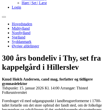
Hørt | Set | Læst
Login
Primary
Menu
Hovedstaden
Midtjylland
Nordjylland
Sjælland
Syddanmark
Øvrige afdelinger
300 års bondeliv i Thy, set fra
kappelgård i Hillerslev
Knud Holch Andersen, cand mag, forfatter og tidligere
gymnasielektor
Tidspunkt:
15. januar 2026 Kl. 14:00
Arrangør:
Thisted
Folkeuniversitet
Foredraget vil med udgangspunkt i landbrugsreformerne i 1700-
tallet fortælle om det store opbrud der fandt sted, om de folkelige
bevægelser og udviklingen til det andelsbaserede eksporterhverv