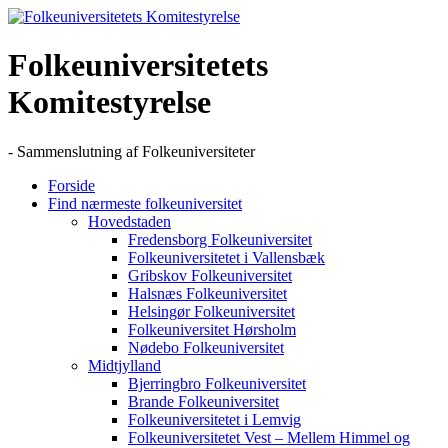
Skip
to
content
Folkeuniversitetets
Komitestyrelse
- Sammenslutning af Folkeuniversiteter
Forside
Find nærmeste folkeuniversitet
Hovedstaden
Fredensborg Folkeuniversitet
Folkeuniversitetet i Vallensbæk
Gribskov Folkeuniversitet
Halsnæs Folkeuniversitet
Helsingør Folkeuniversitet
Folkeuniversitet Hørsholm
Nødebo Folkeuniversitet
Midtjylland
Bjerringbro Folkeuniversitet
Brande Folkeuniversitet
Folkeuniversitetet i Lemvig
Folkeuniversitetet Vest – Mellem Himmel og