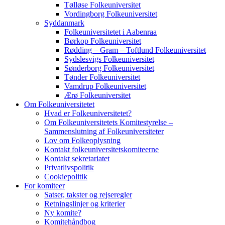
Tølløse Folkeuniversitet
Vordingborg Folkeuniversitet
Syddanmark
Folkeuniversitetet i Aabenraa
Børkop Folkeuniversitet
Rødding – Gram – Toftlund Folkeuniversitet
Sydslesvigs Folkeuniversitet
Sønderborg Folkeuniversitet
Tønder Folkeuniversitet
Vamdrup Folkeuniversitet
Ærø Folkeuniversitet
Om Folkeuniversitetet
Hvad er Folkeuniversitetet?
Om Folkeuniversitetets Komitestyrelse –
Sammenslutning af Folkeuniversiteter
Lov om Folkeoplysning
Kontakt folkeuniversitetskomiteerne
Kontakt sekretariatet
Privatlivspolitik
Cookiepolitik
For komiteer
Satser, takster og rejseregler
Retningslinjer og kriterier
Ny komite?
Komitehåndbog