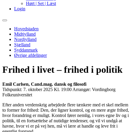
Hørt | Set | Læst
Login
Primary
Menu
Hovedstaden
Midtjylland
Nordjylland
Sjælland
Syddanmark
Øvrige afdelinger
Frihed i livet – frihed i politik
Emil Carlsen, Cand.mag. dansk og filosofi
Tidspunkt:
7. oktober 2025 Kl. 19:00
Arrangør:
Vordingborg
Folkeuniversitet
Efter anden verdenskrig arbejdede flere tænkere med et skel mellem
to former for frihed: Den, der ligner kontrol, og en mere ægte frihed,
hvor forandring er muligt. Kontrol fører nemlig, i vores egne liv og i
politik, til en fortsættelse af nutidige tendenser, og vil vi undgå at
havne, hvor vi er på vej hen, må vi lære at handle og leve frit i
egentlig forstand.