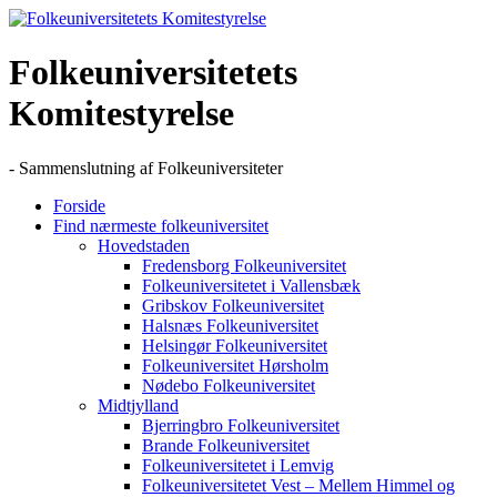
Skip
to
content
Folkeuniversitetets
Komitestyrelse
- Sammenslutning af Folkeuniversiteter
Forside
Find nærmeste folkeuniversitet
Hovedstaden
Fredensborg Folkeuniversitet
Folkeuniversitetet i Vallensbæk
Gribskov Folkeuniversitet
Halsnæs Folkeuniversitet
Helsingør Folkeuniversitet
Folkeuniversitet Hørsholm
Nødebo Folkeuniversitet
Midtjylland
Bjerringbro Folkeuniversitet
Brande Folkeuniversitet
Folkeuniversitetet i Lemvig
Folkeuniversitetet Vest – Mellem Himmel og