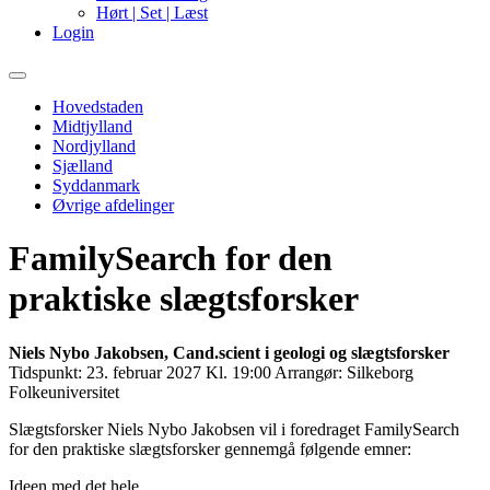
Hørt | Set | Læst
Login
Primary
Menu
Hovedstaden
Midtjylland
Nordjylland
Sjælland
Syddanmark
Øvrige afdelinger
FamilySearch for den
praktiske slægtsforsker
Niels Nybo Jakobsen, Cand.scient i geologi og slægtsforsker
Tidspunkt:
23. februar 2027 Kl. 19:00
Arrangør:
Silkeborg
Folkeuniversitet
Slægtsforsker Niels Nybo Jakobsen vil i foredraget FamilySearch
for den praktiske slægtsforsker gennemgå følgende emner:
Ideen med det hele