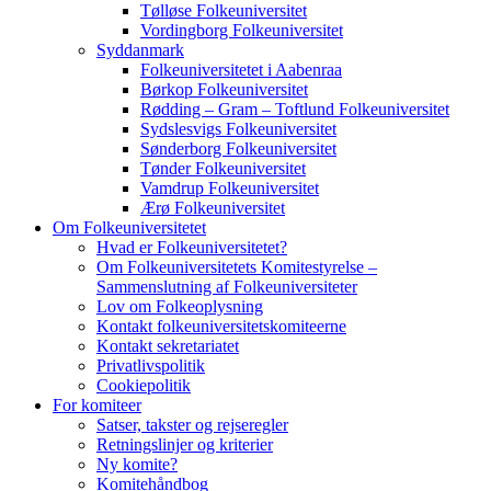
Tølløse Folkeuniversitet
Vordingborg Folkeuniversitet
Syddanmark
Folkeuniversitetet i Aabenraa
Børkop Folkeuniversitet
Rødding – Gram – Toftlund Folkeuniversitet
Sydslesvigs Folkeuniversitet
Sønderborg Folkeuniversitet
Tønder Folkeuniversitet
Vamdrup Folkeuniversitet
Ærø Folkeuniversitet
Om Folkeuniversitetet
Hvad er Folkeuniversitetet?
Om Folkeuniversitetets Komitestyrelse –
Sammenslutning af Folkeuniversiteter
Lov om Folkeoplysning
Kontakt folkeuniversitetskomiteerne
Kontakt sekretariatet
Privatlivspolitik
Cookiepolitik
For komiteer
Satser, takster og rejseregler
Retningslinjer og kriterier
Ny komite?
Komitehåndbog