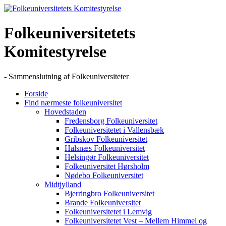
Skip
to
content
Folkeuniversitetets
Komitestyrelse
- Sammenslutning af Folkeuniversiteter
Forside
Find nærmeste folkeuniversitet
Hovedstaden
Fredensborg Folkeuniversitet
Folkeuniversitetet i Vallensbæk
Gribskov Folkeuniversitet
Halsnæs Folkeuniversitet
Helsingør Folkeuniversitet
Folkeuniversitet Hørsholm
Nødebo Folkeuniversitet
Midtjylland
Bjerringbro Folkeuniversitet
Brande Folkeuniversitet
Folkeuniversitetet i Lemvig
Folkeuniversitetet Vest – Mellem Himmel og