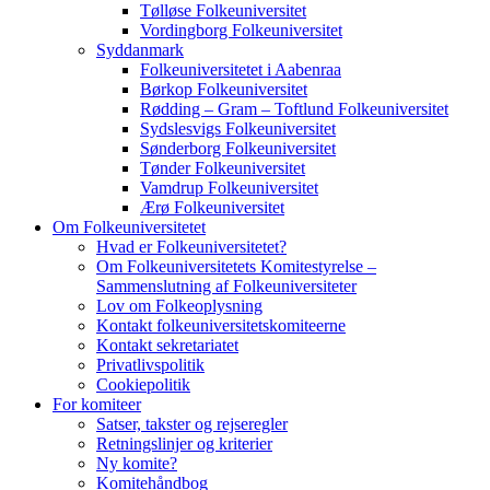
Tølløse Folkeuniversitet
Vordingborg Folkeuniversitet
Syddanmark
Folkeuniversitetet i Aabenraa
Børkop Folkeuniversitet
Rødding – Gram – Toftlund Folkeuniversitet
Sydslesvigs Folkeuniversitet
Sønderborg Folkeuniversitet
Tønder Folkeuniversitet
Vamdrup Folkeuniversitet
Ærø Folkeuniversitet
Om Folkeuniversitetet
Hvad er Folkeuniversitetet?
Om Folkeuniversitetets Komitestyrelse –
Sammenslutning af Folkeuniversiteter
Lov om Folkeoplysning
Kontakt folkeuniversitetskomiteerne
Kontakt sekretariatet
Privatlivspolitik
Cookiepolitik
For komiteer
Satser, takster og rejseregler
Retningslinjer og kriterier
Ny komite?
Komitehåndbog