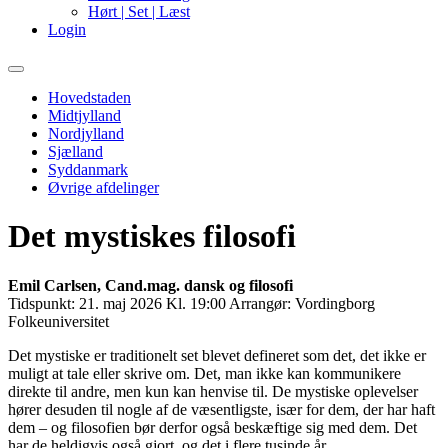
Hørt | Set | Læst
Login
Primary
Menu
Hovedstaden
Midtjylland
Nordjylland
Sjælland
Syddanmark
Øvrige afdelinger
Det mystiskes filosofi
Emil Carlsen, Cand.mag. dansk og filosofi
Tidspunkt:
21. maj 2026 Kl. 19:00
Arrangør:
Vordingborg
Folkeuniversitet
Det mystiske er traditionelt set blevet defineret som det, det ikke er
muligt at tale eller skrive om. Det, man ikke kan kommunikere
direkte til andre, men kun kan henvise til. De mystiske oplevelser
hører desuden til nogle af de væsentligste, især for dem, der har haft
dem – og filosofien bør derfor også beskæftige sig med dem. Det
har de heldigvis også gjort, og det i flere tusinde år.