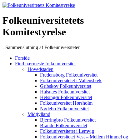
Skip
to
content
Folkeuniversitetets
Komitestyrelse
- Sammenslutning af Folkeuniversiteter
Forside
Find nærmeste folkeuniversitet
Hovedstaden
Fredensborg Folkeuniversitet
Folkeuniversitetet i Vallensbæk
Gribskov Folkeuniversitet
Halsnæs Folkeuniversitet
Helsingør Folkeuniversitet
Folkeuniversitet Hørsholm
Nødebo Folkeuniversitet
Midtjylland
Bjerringbro Folkeuniversitet
Brande Folkeuniversitet
Folkeuniversitetet i Lemvig
Folkeuniversitetet Vest – Mellem Himmel og