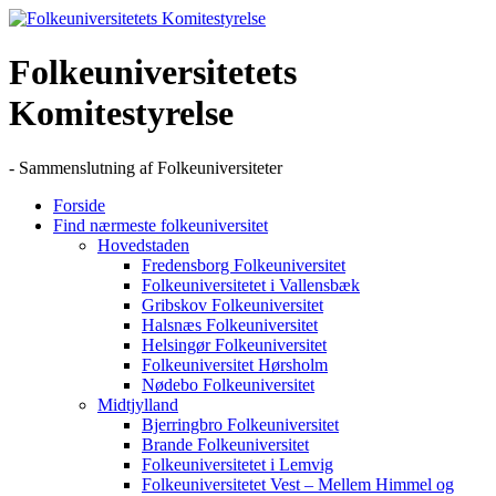
Skip
to
content
Folkeuniversitetets
Komitestyrelse
- Sammenslutning af Folkeuniversiteter
Forside
Find nærmeste folkeuniversitet
Hovedstaden
Fredensborg Folkeuniversitet
Folkeuniversitetet i Vallensbæk
Gribskov Folkeuniversitet
Halsnæs Folkeuniversitet
Helsingør Folkeuniversitet
Folkeuniversitet Hørsholm
Nødebo Folkeuniversitet
Midtjylland
Bjerringbro Folkeuniversitet
Brande Folkeuniversitet
Folkeuniversitetet i Lemvig
Folkeuniversitetet Vest – Mellem Himmel og