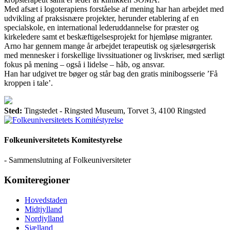
Med afsæt i logoterapiens forståelse af mening har han arbejdet med
udvikling af praksisnære projekter, herunder etablering af en
specialskole, en international lederuddannelse for præster og
kirkeledere samt et beskæftigelsesprojekt for hjemløse migranter.
Arno har gennem mange år arbejdet terapeutisk og sjælesørgerisk
med mennesker i forskellige livssituationer og livskriser, med særligt
fokus på mening – også i lidelse – håb, og ansvar.
Han har udgivet tre bøger og står bag den gratis minibogsserie ’Få
kroppen i tale’.
Sted:
Tingstedet - Ringsted Museum, Torvet 3, 4100 Ringsted
Folkeuniversitetets Komitestyrelse
- Sammenslutning af Folkeuniversiteter
Komiteregioner
Hovedstaden
Midtjylland
Nordjylland
Sjælland