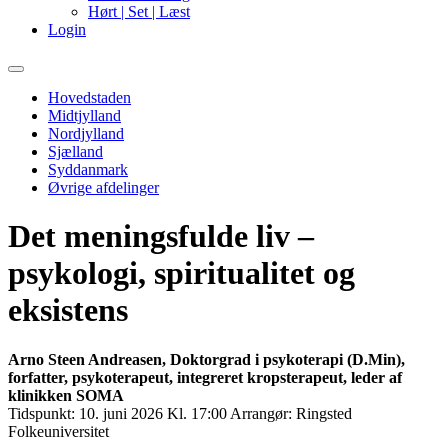
Hørt | Set | Læst
Login
Primary
Menu
Hovedstaden
Midtjylland
Nordjylland
Sjælland
Syddanmark
Øvrige afdelinger
Det meningsfulde liv –
psykologi, spiritualitet og
eksistens
Arno Steen Andreasen, Doktorgrad i psykoterapi (D.Min),
forfatter, psykoterapeut, integreret kropsterapeut, leder af
klinikken SOMA
Tidspunkt:
10. juni 2026 Kl. 17:00
Arrangør:
Ringsted
Folkeuniversitet