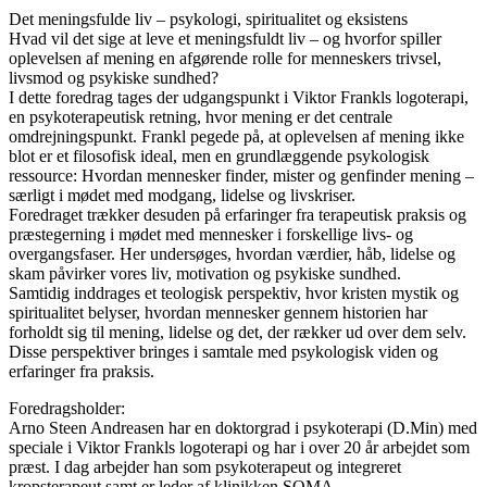
Det meningsfulde liv – psykologi, spiritualitet og eksistens
Hvad vil det sige at leve et meningsfuldt liv – og hvorfor spiller
oplevelsen af mening en afgørende rolle for menneskers trivsel,
livsmod og psykiske sundhed?
I dette foredrag tages der udgangspunkt i Viktor Frankls logoterapi,
en psykoterapeutisk retning, hvor mening er det centrale
omdrejningspunkt. Frankl pegede på, at oplevelsen af mening ikke
blot er et filosofisk ideal, men en grundlæggende psykologisk
ressource: Hvordan mennesker finder, mister og genfinder mening –
særligt i mødet med modgang, lidelse og livskriser.
Foredraget trækker desuden på erfaringer fra terapeutisk praksis og
præstegerning i mødet med mennesker i forskellige livs- og
overgangsfaser. Her undersøges, hvordan værdier, håb, lidelse og
skam påvirker vores liv, motivation og psykiske sundhed.
Samtidig inddrages et teologisk perspektiv, hvor kristen mystik og
spiritualitet belyser, hvordan mennesker gennem historien har
forholdt sig til mening, lidelse og det, der rækker ud over dem selv.
Disse perspektiver bringes i samtale med psykologisk viden og
erfaringer fra praksis.
Foredragsholder:
Arno Steen Andreasen har en doktorgrad i psykoterapi (D.Min) med
speciale i Viktor Frankls logoterapi og har i over 20 år arbejdet som
præst. I dag arbejder han som psykoterapeut og integreret
kropsterapeut samt er leder af klinikken SOMA.