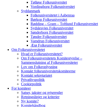
Tølløse Folkeuniversitet
Vordingborg Folkeuniversitet
Syddanmark
Folkeuniversitetet i Aabenraa
Børkop Folkeuniversitet
Rødding – Gram – Toftlund Folkeuniversitet
Sydslesvigs Folkeuniversitet
Sønderborg Folkeuniversitet
Tønder Folkeuniversitet
Vamdrup Folkeuniversitet
Ærø Folkeuniversitet
Om Folkeuniversitetet
Hvad er Folkeuniversitetet?
Om Folkeuniversitetets Komitestyrelse –
Sammenslutning af Folkeuniversiteter
Lov om Folkeoplysning
Kontakt folkeuniversitetskomiteerne
Kontakt sekretariatet
Privatlivspolitik
Cookiepolitik
For komiteer
Satser, takster og rejseregler
Retningslinjer og kriterier
Ny komite?
Komitehåndbog